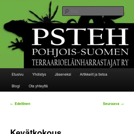
Siirry
Pohjois-Suomen terraarioeläinharrastajat ry
sisältöön
Etsi
Pohjois-Suomen
terraarioeläinharrastajat ry
Päävalikko
Etusivu
Yhdistys
Jäseneksi
Artikkelit ja tietoa
Blogi
Ota yhteyttä
Artikkelien
←
Edellinen
Seuraava
→
selaus
Kevätkokous