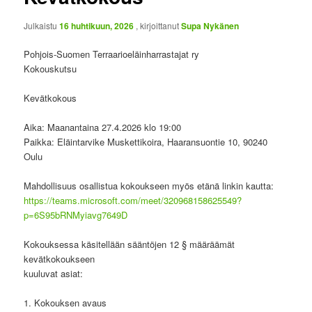
Julkaistu
16 huhtikuun, 2026
, kirjoittanut
Supa Nykänen
Pohjois-Suomen Terraarioeläinharrastajat ry
Kokouskutsu
Kevätkokous
Aika: Maanantaina 27.4.2026 klo 19:00
Paikka: Eläintarvike Muskettikoira, Haaransuontie 10, 90240
Oulu
Mahdollisuus osallistua kokoukseen myös etänä linkin kautta:
https://teams.microsoft.com/meet/320968158625549?
p=6S95bRNMyiavg7649D
Kokouksessa käsitellään sääntöjen 12 § määräämät
kevätkokoukseen
kuuluvat asiat:
1. Kokouksen avaus