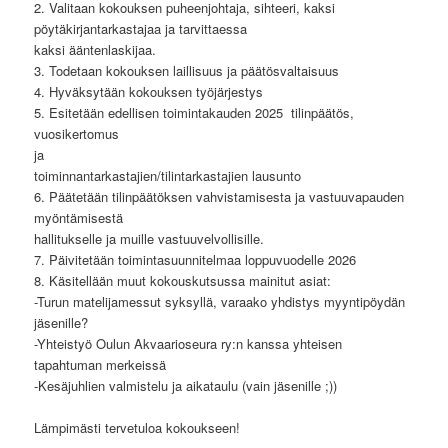
2. Valitaan kokouksen puheenjohtaja, sihteeri, kaksi
pöytäkirjantarkastajaa ja tarvittaessa
kaksi ääntenlaskijaa.
3. Todetaan kokouksen laillisuus ja päätösvaltaisuus
4. Hyväksytään kokouksen työjärjestys
5. Esitetään edellisen toimintakauden 2025 tilinpäätös,
vuosikertomus
ja
toiminnantarkastajien/tilintarkastajien lausunto
6. Päätetään tilinpäätöksen vahvistamisesta ja vastuuvapauden
myöntämisestä
hallitukselle ja muille vastuuvelvollisille.
7. Päivitetään toimintasuunnitelmaa loppuvuodelle 2026
8. Käsitellään muut kokouskutsussa mainitut asiat:
-Turun matelijamessut syksyllä, varaako yhdistys myyntipöydän
jäsenille?
-Yhteistyö Oulun Akvaarioseura ry:n kanssa yhteisen
tapahtuman merkeissä
-Kesäjuhlien valmistelu ja aikataulu (vain jäsenille ;))
Lämpimästi tervetuloa kokoukseen!